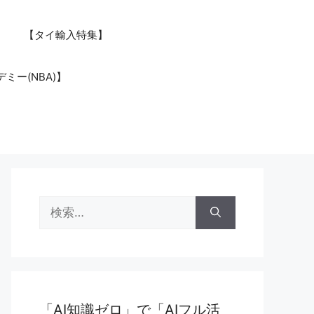
【タイ輸入特集】
ミー(NBA)】
検
索:
「AI知識ゼロ」で「AIフル活