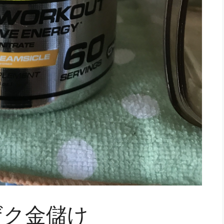
ザク金儲け