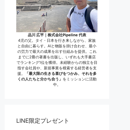
品川 広平｜株式会社Pipeline 代表
4児の父。タイ・日本を行き来しながら、家族
と自由に暮らす。AIと物販を掛け合わせ、最小
の労力で最大の成果を出す仕組みを提供。これ
までに2冊の著書を出版し、いずれも大手書店
でランキング1位を獲得。未経験からの独立を目
指す会社員や、新規事業を模索する経営者を支
援。
「最大限の生きる喜びをつかみ、それを多
くの人たちと分かち合う」
をミッションに活動
中。
LINE限定プレゼント