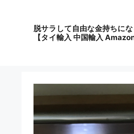
コ
ン
テ
ン
脱サラして自由な金持ちにな
ツ
【タイ輸入 中国輸入 Amazo
へ
ス
キ
ッ
プ