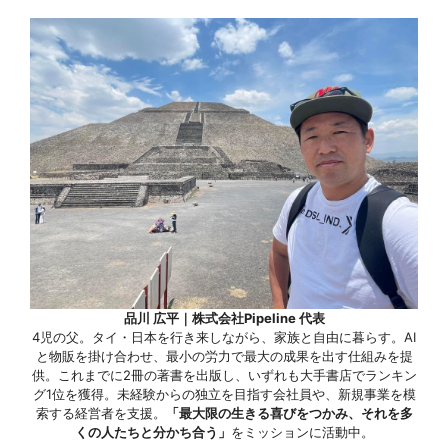
品川 広平｜株式会社Pipeline 代表
4児の父。タイ・日本を行き来しながら、家族と自由に暮らす。AI
と物販を掛け合わせ、最小の労力で最大の成果を出す仕組みを提
供。これまでに2冊の著書を出版し、いずれも大手書店でランキン
グ1位を獲得。未経験からの独立を目指す会社員や、新規事業を模
索する経営者を支援。
「最大限の生きる喜びをつかみ、それを多
くの人たちと分かち合う」
をミッションに活動中。