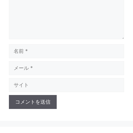
名
前
メ
ー
ル
サ
イ
ト