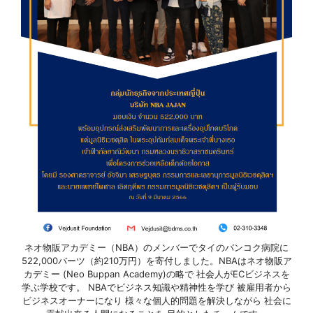
ネオ物販アカデミー（NBA）のメンバーでタイのバンコク病院に
522,000バーツ（約210万円）を寄付しました。NBAはネオ物販ア
カデミー (Neo Buppan Academy)の略で 社会人がECビジネスを
学ぶ学校です。 NBAでビジネス知識や精神性を学び 被雇用者から
ビジネスオーナーになり 様々な個人的問題を解決しながら 社会に