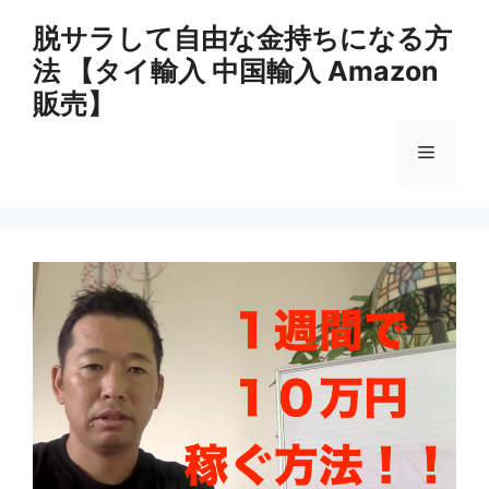
コ
脱サラして自由な金持ちになる方
ン
法 【タイ輸入 中国輸入 Amazon
テ
ン
販売】
ツ
へ
メ
ス
キ
ニ
ッ
プ
ュ
ー