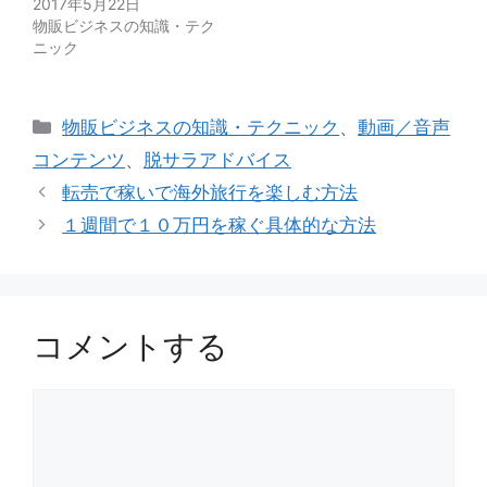
2017年5月22日
物販ビジネスの知識・テク
ニック
カ
物販ビジネスの知識・テクニック
、
動画／音声
テ
コンテンツ
、
脱サラアドバイス
ゴ
転売で稼いで海外旅行を楽しむ方法
リ
１週間で１０万円を稼ぐ具体的な方法
ー
コメントする
コ
メ
ン
ト