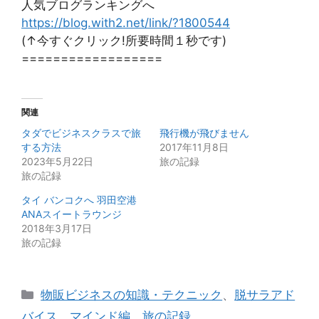
人気ブログランキングへ
https://blog.with2.net/link/?1800544
(↑今すぐクリック!所要時間１秒です)
==================
関連
タダでビジネスクラスで旅
飛行機が飛びません
する方法
2017年11月8日
2023年5月22日
旅の記録
旅の記録
タイ バンコクへ 羽田空港
ANAスイートラウンジ
2018年3月17日
旅の記録
カ
物販ビジネスの知識・テクニック
、
脱サラアド
テ
バイス
、
マインド編
、
旅の記録