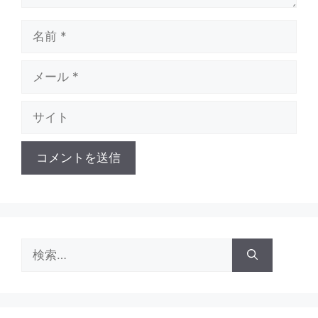
名
前
メ
ー
ル
サ
イ
ト
検
索: