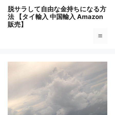
コ
脱サラして自由な金持ちになる方
ン
法 【タイ輸入 中国輸入 Amazon
テ
ン
販売】
ツ
へ
メ
ス
キ
ニ
ッ
プ
ュ
ー