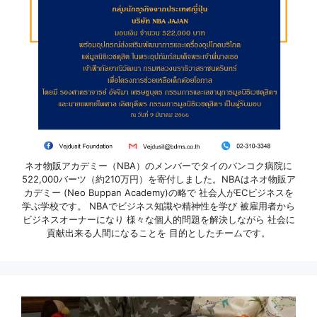
ネオ物販アカデミー（NBA）のメンバーでタイのバンコク病院に
522,000バーツ（約210万円）を寄付しました。NBAはネオ物販ア
カデミー (Neo Buppan Academy)の略で 社会人がECビジネスを
学ぶ学校です。 NBAでビジネス知識や精神性を学び 被雇用者から
ビジネスオーナーになり 様々な個人的問題を解決しながら 社会に
貢献出来る人間になることを 目的としたチームです。