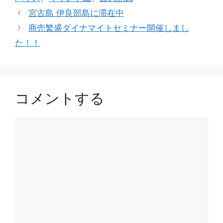
ゴ
宮古島 伊良部島に滞在中
リ
商売繁盛ダイナマイトセミナー開催しまし
ー
た！！
コメントする
コ
メ
ン
ト