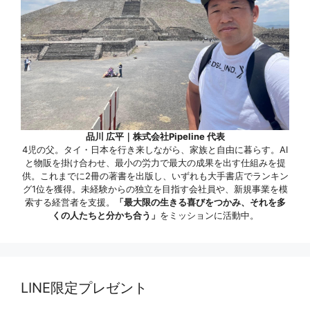
品川 広平｜株式会社Pipeline 代表
4児の父。タイ・日本を行き来しながら、家族と自由に暮らす。AI
と物販を掛け合わせ、最小の労力で最大の成果を出す仕組みを提
供。これまでに2冊の著書を出版し、いずれも大手書店でランキン
グ1位を獲得。未経験からの独立を目指す会社員や、新規事業を模
索する経営者を支援。
「最大限の生きる喜びをつかみ、それを多
くの人たちと分かち合う」
をミッションに活動中。
LINE限定プレゼント