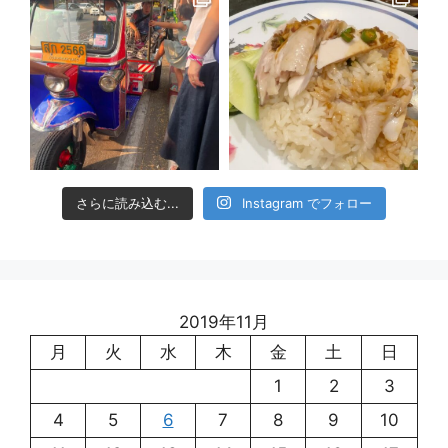
さらに読み込む...
Instagram でフォロー
2019年11月
月
火
水
木
金
土
日
1
2
3
4
5
6
7
8
9
10