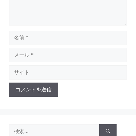
名
前
メ
ー
ル
サ
イ
ト
検
索: