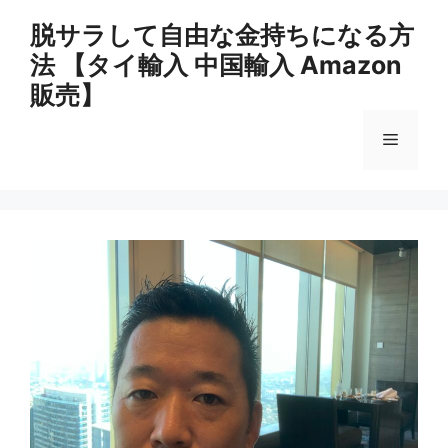
コ
脱サラして自由な金持ちになる方
ン
法 【タイ輸入 中国輸入 Amazon
テ
ン
販売】
ツ
へ
メ
ス
キ
ニ
ッ
プ
ュ
ー