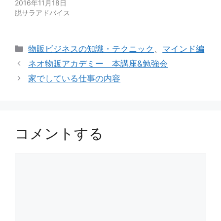
2016年11月18日
脱サラアドバイス
カ
物販ビジネスの知識・テクニック
、
マインド編
テ
ネオ物販アカデミー 本講座&勉強会
ゴ
家でしている仕事の内容
リ
ー
コメントする
コ
メ
ン
ト