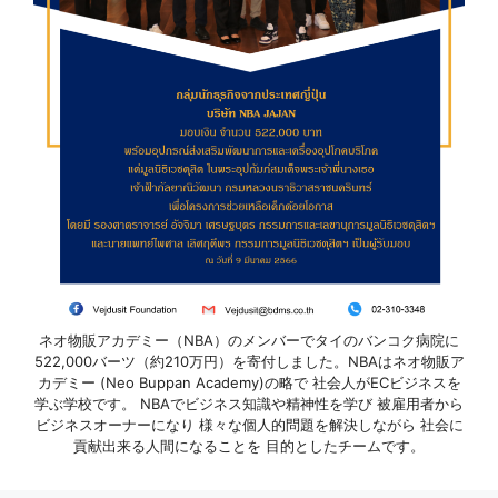
ネオ物販アカデミー（NBA）のメンバーでタイのバンコク病院に
522,000バーツ（約210万円）を寄付しました。NBAはネオ物販ア
カデミー (Neo Buppan Academy)の略で 社会人がECビジネスを
学ぶ学校です。 NBAでビジネス知識や精神性を学び 被雇用者から
ビジネスオーナーになり 様々な個人的問題を解決しながら 社会に
貢献出来る人間になることを 目的としたチームです。