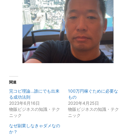
関連
完コピ理論…誰にでも出来
100万円稼ぐために必要な
る成功法則
もの
2023年6月16日
2020年4月25日
物販ビジネスの知識・テク
物販ビジネスの知識・テク
ニック
ニック
なぜ副業しなきゃダメなの
か？