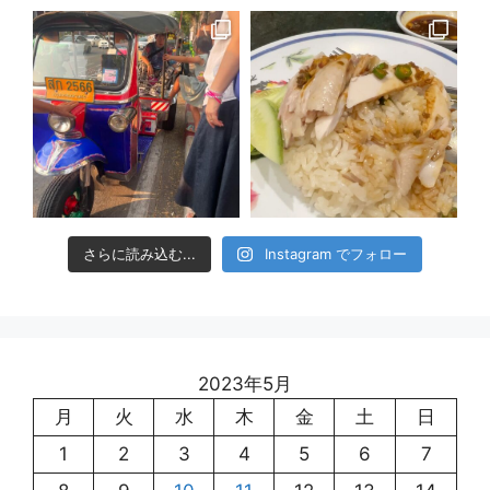
さらに読み込む...
Instagram でフォロー
2023年5月
月
火
水
木
金
土
日
1
2
3
4
5
6
7