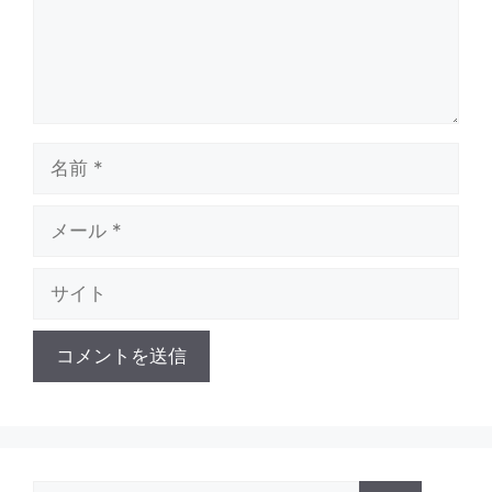
名
前
メ
ー
ル
サ
イ
ト