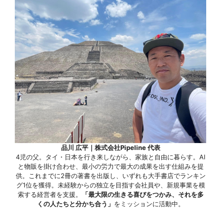
品川 広平｜株式会社Pipeline 代表
4児の父。タイ・日本を行き来しながら、家族と自由に暮らす。AI
と物販を掛け合わせ、最小の労力で最大の成果を出す仕組みを提
供。これまでに2冊の著書を出版し、いずれも大手書店でランキン
グ1位を獲得。未経験からの独立を目指す会社員や、新規事業を模
索する経営者を支援。
「最大限の生きる喜びをつかみ、それを多
くの人たちと分かち合う」
をミッションに活動中。