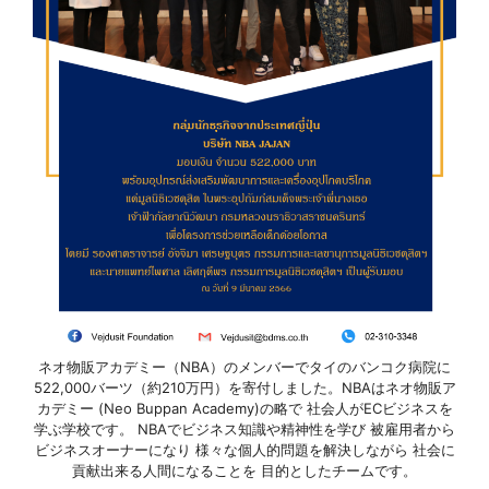
ネオ物販アカデミー（NBA）のメンバーでタイのバンコク病院に
522,000バーツ（約210万円）を寄付しました。NBAはネオ物販ア
カデミー (Neo Buppan Academy)の略で 社会人がECビジネスを
学ぶ学校です。 NBAでビジネス知識や精神性を学び 被雇用者から
ビジネスオーナーになり 様々な個人的問題を解決しながら 社会に
貢献出来る人間になることを 目的としたチームです。