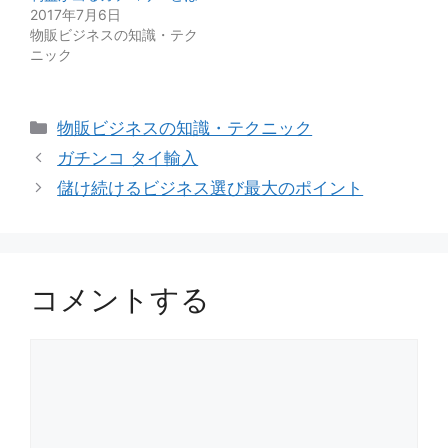
2017年7月6日
物販ビジネスの知識・テク
ニック
カ
物販ビジネスの知識・テクニック
テ
ガチンコ タイ輸入
ゴ
儲け続けるビジネス選び最大のポイント
リ
ー
コメントする
コ
メ
ン
ト