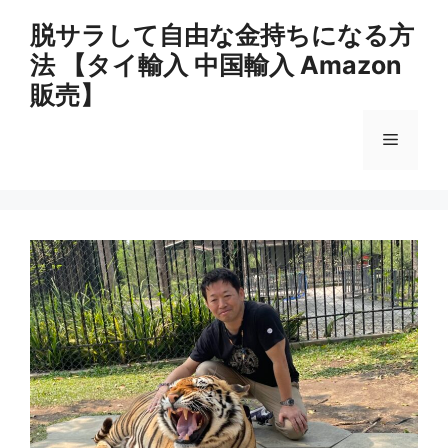
コ
脱サラして自由な金持ちになる方
ン
法 【タイ輸入 中国輸入 Amazon
テ
ン
販売】
ツ
へ
メ
ス
キ
ニ
ッ
プ
ュ
ー