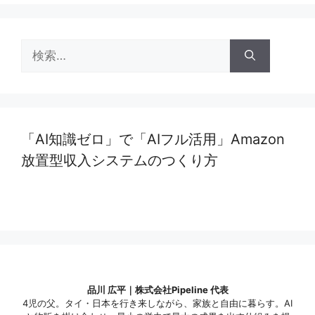
リ
ー
検
索:
「AI知識ゼロ」で「AIフル活用」Amazon
放置型収入システムのつくり方
品川 広平｜株式会社Pipeline 代表
4児の父。タイ・日本を行き来しながら、家族と自由に暮らす。AI