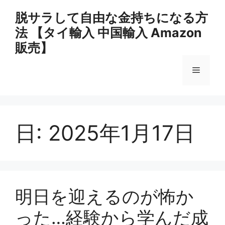
コ
脱サラして自由な金持ちになる方
ン
法 【タイ輸入 中国輸入 Amazon
テ
ン
販売】
ツ
へ
メ
ス
キ
ニ
ッ
プ
日:
2025年1月17日
ュ
ー
明日を迎えるのが怖か
った…経験から学んだ成