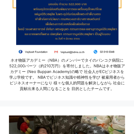
ネオ物販アカデミー（NBA）のメンバーでタイのバンコク病院に
522,000バーツ（約210万円）を寄付しました。NBAはネオ物販ア
カデミー (Neo Buppan Academy)の略で 社会人がECビジネスを
学ぶ学校です。 NBAでビジネス知識や精神性を学び 被雇用者から
ビジネスオーナーになり 様々な個人的問題を解決しながら 社会に
貢献出来る人間になることを 目的としたチームです。