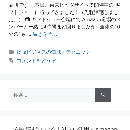
品川です。 本日、東京ビッグサイトで開催中の ギ
フトショー に行ってきました！（先程帰宅しまし
た。） 📷 ギフトショー会場にて Amazon道場のメ
ンバーと一緒に4時間ほど回りましたが…全体の10
分の1も …
続きを読む
カ
物販ビジネスの知識・テクニック
テ
コメントをどうぞ
ゴ
リ
ー
検
索:
「AI知識ゼロ」で「AIフル活用」Amazon