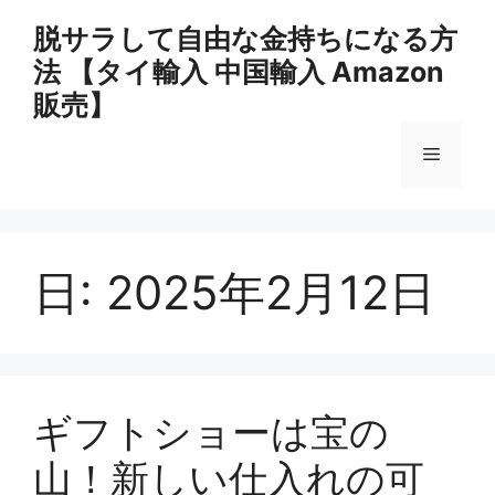
コ
脱サラして自由な金持ちになる方
ン
法 【タイ輸入 中国輸入 Amazon
テ
ン
販売】
ツ
へ
メ
ス
キ
ニ
ッ
プ
日:
2025年2月12日
ュ
ー
ギフトショーは宝の
山！新しい仕入れの可