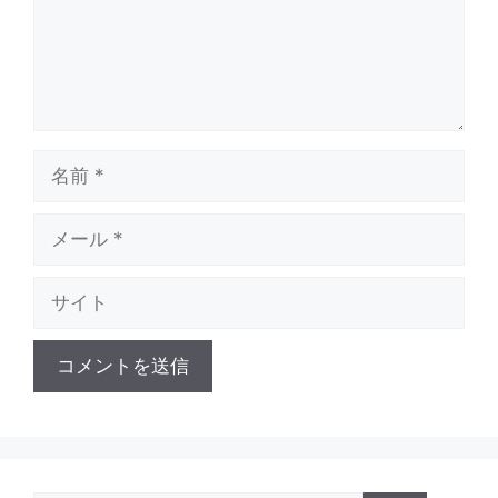
名
前
メ
ー
ル
サ
イ
ト