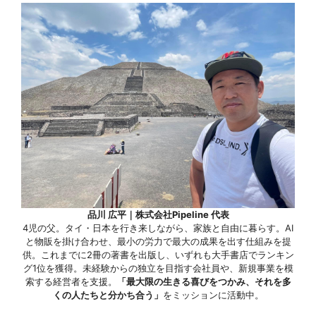
品川 広平｜株式会社Pipeline 代表
4児の父。タイ・日本を行き来しながら、家族と自由に暮らす。AI
と物販を掛け合わせ、最小の労力で最大の成果を出す仕組みを提
供。これまでに2冊の著書を出版し、いずれも大手書店でランキン
グ1位を獲得。未経験からの独立を目指す会社員や、新規事業を模
索する経営者を支援。
「最大限の生きる喜びをつかみ、それを多
くの人たちと分かち合う」
をミッションに活動中。