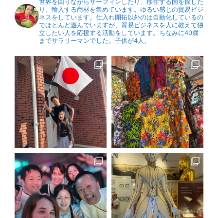
世界を回りながらサーフィンしたり、移住する国を探した
り、輸入する商材を集めています。ゆるい感じの貿易ビジ
ネスをしています。仕入れ開拓以外のは自動化しているの
でほとんど遊んでいますが、貿易ビジネスを人に教えて独
立したい人を応援する活動をしています。ちなみに40歳
までサラリーマンでした。子供が4人。