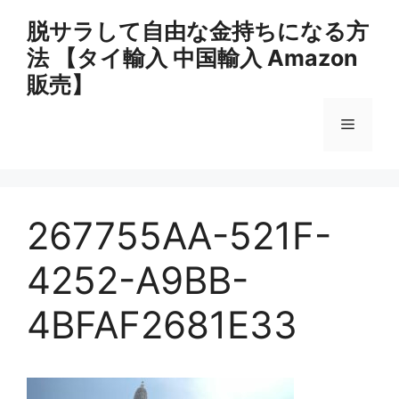
コ
脱サラして自由な金持ちになる方
ン
法 【タイ輸入 中国輸入 Amazon
テ
ン
販売】
ツ
へ
メ
ス
キ
ニ
ッ
プ
267755AA-521F-
ュ
4252-A9BB-
ー
4BFAF2681E33