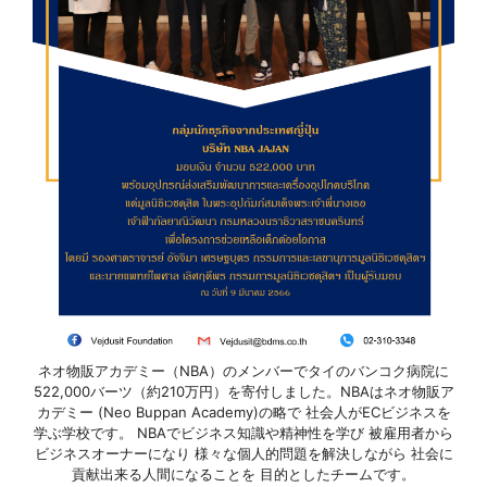
ネオ物販アカデミー（NBA）のメンバーでタイのバンコク病院に
522,000バーツ（約210万円）を寄付しました。NBAはネオ物販ア
カデミー (Neo Buppan Academy)の略で 社会人がECビジネスを
学ぶ学校です。 NBAでビジネス知識や精神性を学び 被雇用者から
ビジネスオーナーになり 様々な個人的問題を解決しながら 社会に
貢献出来る人間になることを 目的としたチームです。