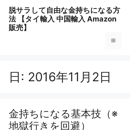
コ
脱サラして自由な金持ちになる方
ン
法 【タイ輸入 中国輸入 Amazon
テ
ン
販売】
ツ
へ
メ
ス
キ
ニ
ッ
プ
日:
2016年11月2日
ュ
ー
金持ちになる基本技（※
地獄行きを回避）