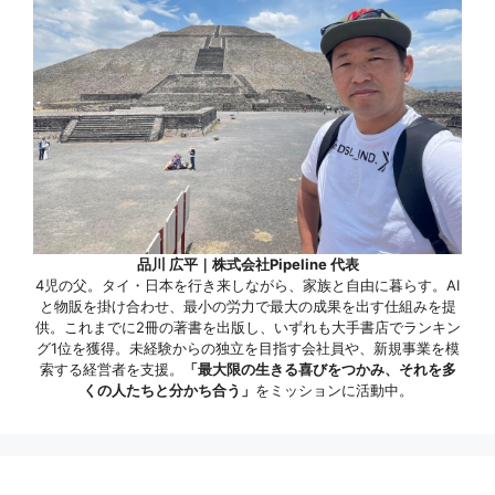
品川 広平｜株式会社Pipeline 代表
4児の父。タイ・日本を行き来しながら、家族と自由に暮らす。AI
と物販を掛け合わせ、最小の労力で最大の成果を出す仕組みを提
供。これまでに2冊の著書を出版し、いずれも大手書店でランキン
グ1位を獲得。未経験からの独立を目指す会社員や、新規事業を模
索する経営者を支援。
「最大限の生きる喜びをつかみ、それを多
くの人たちと分かち合う」
をミッションに活動中。