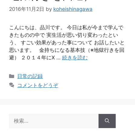
2016年11月2日
by
koheishinagawa
こんにちは、品川です。 今日は私が今まで学んで
きたものの中で 実生活が思い切り変わったとい
う、 すごい効果があった事について お話したいと
思います。 金持ちになる基本技（※地獄行きを回
避） ２０１４年にX …
続きを読む
カ
日常の記録
テ
コメントをどうぞ
ゴ
リ
ー
検
索: