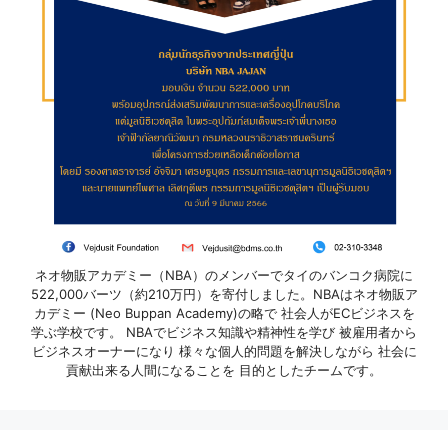
ネオ物販アカデミー（NBA）のメンバーでタイのバンコク病院に
522,000バーツ（約210万円）を寄付しました。NBAはネオ物販ア
カデミー (Neo Buppan Academy)の略で 社会人がECビジネスを
学ぶ学校です。 NBAでビジネス知識や精神性を学び 被雇用者から
ビジネスオーナーになり 様々な個人的問題を解決しながら 社会に
貢献出来る人間になることを 目的としたチームです。