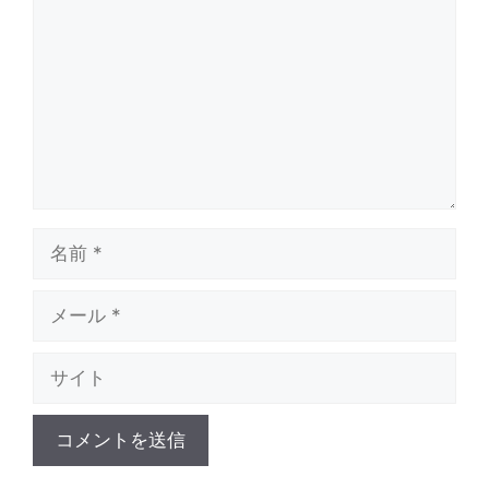
メ
ン
ト
名
前
メ
ー
ル
サ
イ
ト