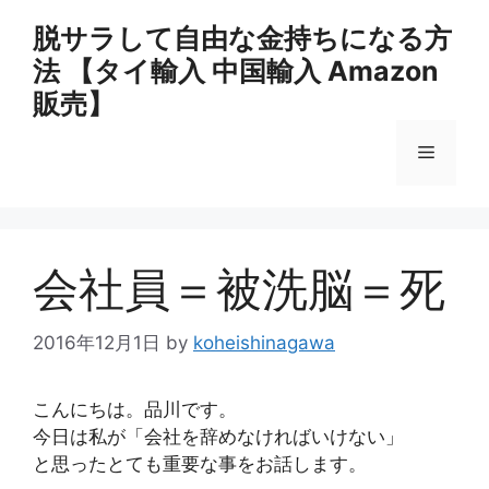
コ
脱サラして自由な金持ちになる方
ン
法 【タイ輸入 中国輸入 Amazon
テ
ン
販売】
ツ
へ
メ
ス
キ
ニ
ッ
プ
会社員＝被洗脳＝死
ュ
2016年12月1日
by
koheishinagawa
ー
こんにちは。品川です。
今日は私が「会社を辞めなければいけない」
と思ったとても重要な事をお話します。