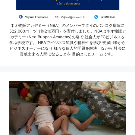
ネオ物販アカデミー（NBA）のメンバーでタイのバンコク病院に
522,000バーツ（約210万円）を寄付しました。NBAはネオ物販ア
カデミー (Neo Buppan Academy)の略で 社会人がECビジネスを
学ぶ学校です。 NBAでビジネス知識や精神性を学び 被雇用者から
ビジネスオーナーになり 様々な個人的問題を解決しながら 社会に
貢献出来る人間になることを 目的としたチームです。