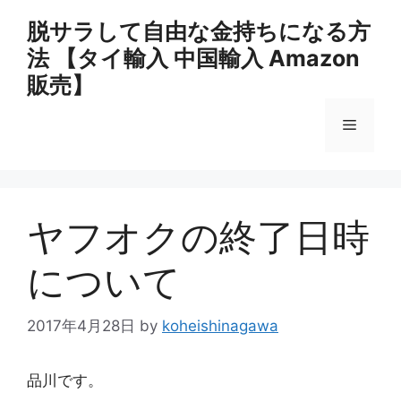
コ
脱サラして自由な金持ちになる方
ン
法 【タイ輸入 中国輸入 Amazon
テ
ン
販売】
ツ
へ
メ
ス
キ
ニ
ッ
プ
ヤフオクの終了日時
ュ
について
ー
2017年4月28日
by
koheishinagawa
品川です。