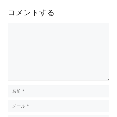
コメントする
コ
メ
ン
ト
名
前
メ
ー
ル