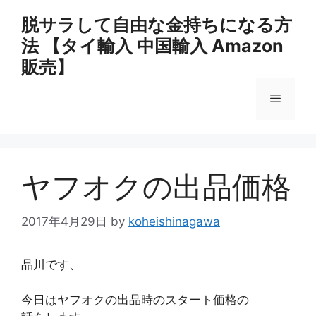
コ
脱サラして自由な金持ちになる方
ン
法 【タイ輸入 中国輸入 Amazon
テ
ン
販売】
ツ
へ
メ
ス
キ
ニ
ッ
プ
ヤフオクの出品価格
ュ
2017年4月29日
by
koheishinagawa
ー
品川です、
今日はヤフオクの出品時のスタート価格の