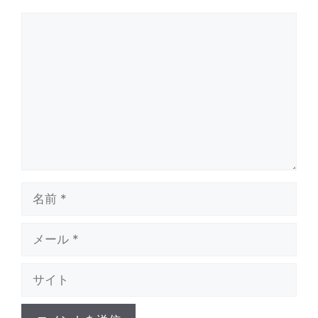
コ
メ
ン
ト
名
前
メ
ー
ル
サ
イ
ト