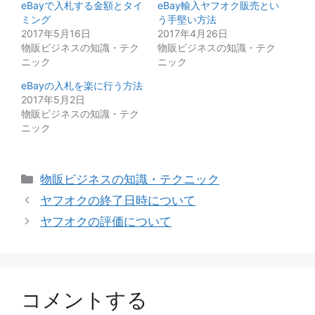
eBayで入札する金額とタイ
eBay輸入ヤフオク販売とい
ミング
う手堅い方法
2017年5月16日
2017年4月26日
物販ビジネスの知識・テク
物販ビジネスの知識・テク
ニック
ニック
eBayの入札を楽に行う方法
2017年5月2日
物販ビジネスの知識・テク
ニック
カ
物販ビジネスの知識・テクニック
テ
ヤフオクの終了日時について
ゴ
ヤフオクの評価について
リ
ー
コメントする