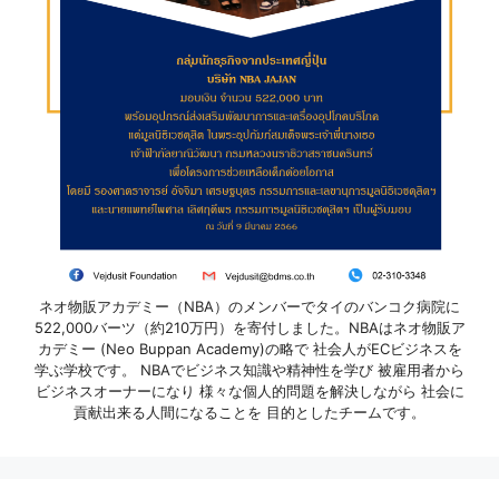
ネオ物販アカデミー（NBA）のメンバーでタイのバンコク病院に
522,000バーツ（約210万円）を寄付しました。NBAはネオ物販ア
カデミー (Neo Buppan Academy)の略で 社会人がECビジネスを
学ぶ学校です。 NBAでビジネス知識や精神性を学び 被雇用者から
ビジネスオーナーになり 様々な個人的問題を解決しながら 社会に
貢献出来る人間になることを 目的としたチームです。