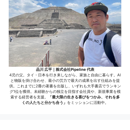
品川 広平｜株式会社Pipeline 代表
4児の父。タイ・日本を行き来しながら、家族と自由に暮らす。AI
と物販を掛け合わせ、最小の労力で最大の成果を出す仕組みを提
供。これまでに2冊の著書を出版し、いずれも大手書店でランキン
グ1位を獲得。未経験からの独立を目指す会社員や、新規事業を模
索する経営者を支援。
「最大限の生きる喜びをつかみ、それを多
くの人たちと分かち合う」
をミッションに活動中。