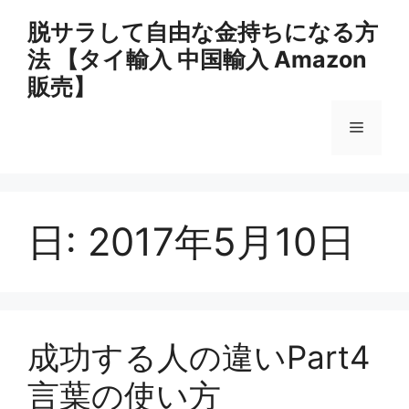
コ
脱サラして自由な金持ちになる方
ン
法 【タイ輸入 中国輸入 Amazon
テ
ン
販売】
ツ
へ
メ
ス
キ
ニ
ッ
プ
日:
2017年5月10日
ュ
ー
成功する人の違いPart4
言葉の使い方