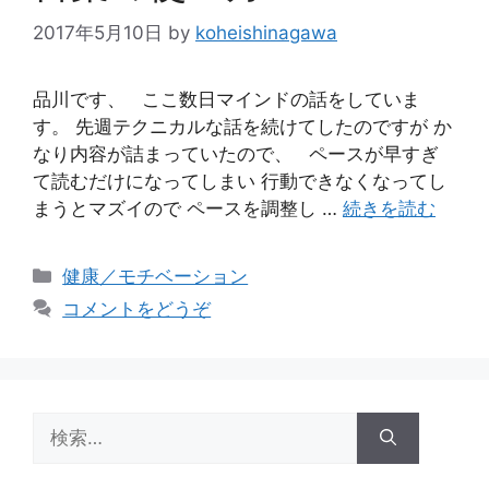
2017年5月10日
by
koheishinagawa
品川です、 ここ数日マインドの話をしていま
す。 先週テクニカルな話を続けてしたのですが か
なり内容が詰まっていたので、 ペースが早すぎ
て読むだけになってしまい 行動できなくなってし
まうとマズイので ペースを調整し …
続きを読む
カ
健康／モチベーション
テ
コメントをどうぞ
ゴ
リ
ー
検
索: