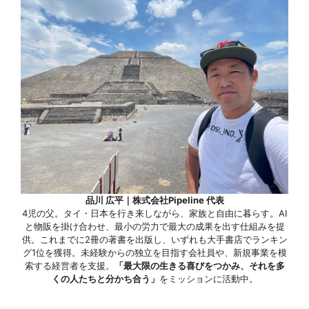
品川 広平｜株式会社Pipeline 代表
4児の父。タイ・日本を行き来しながら、家族と自由に暮らす。AI
と物販を掛け合わせ、最小の労力で最大の成果を出す仕組みを提
供。これまでに2冊の著書を出版し、いずれも大手書店でランキン
グ1位を獲得。未経験からの独立を目指す会社員や、新規事業を模
索する経営者を支援。
「最大限の生きる喜びをつかみ、それを多
くの人たちと分かち合う」
をミッションに活動中。