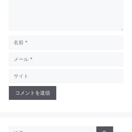
名
前
メ
ー
ル
サ
イ
ト
検