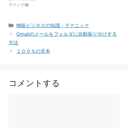
マインド編
カ
物販ビジネスの知識・テクニック
テ
Gmailのメールをフォルダに自動振り分けする
ゴ
方法
リ
１００％の見本
ー
コメントする
コ
メ
ン
ト