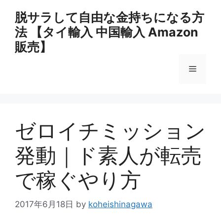
コ
脱サラして自由な金持ちになる方
ン
法 【タイ輸入 中国輸入 Amazon
テ
ン
販売】
ツ
へ
メ
ス
キ
ニ
ッ
プ
ゼロイチミッション
ュ
発動｜ド素人が転売
ー
で稼ぐやり方
2017年6月18日
by
koheishinagawa