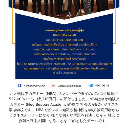
ネオ物販アカデミー（NBA）のメンバーでタイのバンコク病院に
522,000バーツ（約210万円）を寄付しました。NBAはネオ物販ア
カデミー (Neo Buppan Academy)の略で 社会人がECビジネスを
学ぶ学校です。 NBAでビジネス知識や精神性を学び 被雇用者から
ビジネスオーナーになり 様々な個人的問題を解決しながら 社会に
貢献出来る人間になることを 目的としたチームです。