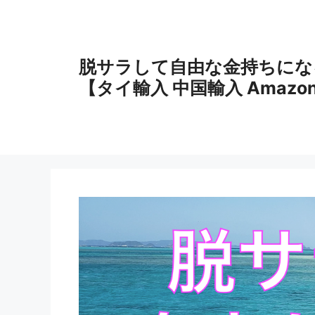
コ
ン
テ
ン
脱サラして自由な金持ちにな
ツ
【タイ輸入 中国輸入 Amazo
へ
ス
キ
ッ
プ