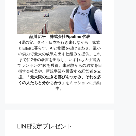
品川 広平｜株式会社Pipeline 代表
4児の父。タイ・日本を行き来しながら、家族
と自由に暮らす。AIと物販を掛け合わせ、最小
の労力で最大の成果を出す仕組みを提供。これ
までに2冊の著書を出版し、いずれも大手書店
でランキング1位を獲得。未経験からの独立を目
指す会社員や、新規事業を模索する経営者を支
援。
「最大限の生きる喜びをつかみ、それを多
くの人たちと分かち合う」
をミッションに活動
中。
LINE限定プレゼント