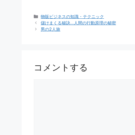
カ
物販ビジネスの知識・テクニック
テ
儲けまくる秘訣…人間の行動原理の秘密
ゴ
男の2人旅
リ
ー
コメントする
コ
メ
ン
ト