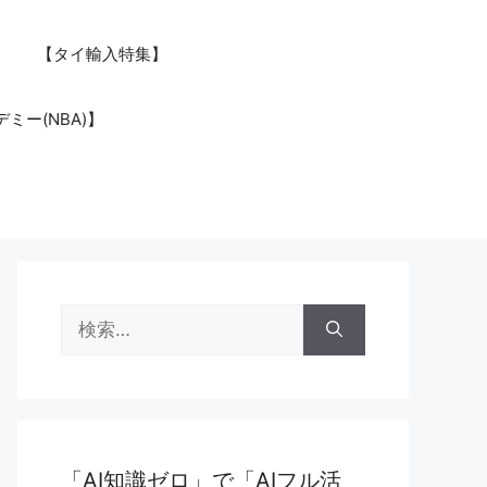
【タイ輸入特集】
ミー(NBA)】
検
索:
「AI知識ゼロ」で「AIフル活