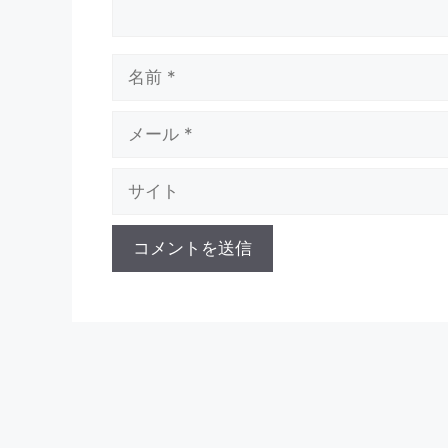
名
前
メ
ー
ル
サ
イ
ト