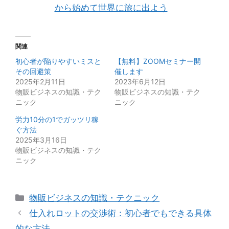
から始めて世界に旅に出よう
関連
初心者が陥りやすいミスと
【無料】ZOOMセミナー開
その回避策
催します
2025年2月11日
2023年6月12日
物販ビジネスの知識・テク
物販ビジネスの知識・テク
ニック
ニック
労力10分の1でガッツリ稼
ぐ方法
2025年3月16日
物販ビジネスの知識・テク
ニック
カ
物販ビジネスの知識・テクニック
テ
仕入れロットの交渉術：初心者でもできる具体
ゴ
的な方法