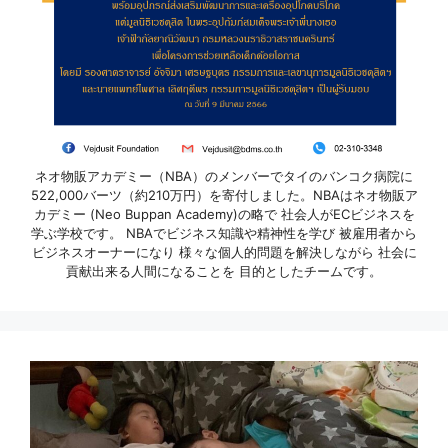
ネオ物販アカデミー（NBA）のメンバーでタイのバンコク病院に
522,000バーツ（約210万円）を寄付しました。NBAはネオ物販ア
カデミー (Neo Buppan Academy)の略で 社会人がECビジネスを
学ぶ学校です。 NBAでビジネス知識や精神性を学び 被雇用者から
ビジネスオーナーになり 様々な個人的問題を解決しながら 社会に
貢献出来る人間になることを 目的としたチームです。