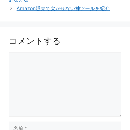
リ
Amazon販売で欠かせない神ツールを紹介
ー
コメントする
コ
メ
ン
ト
名