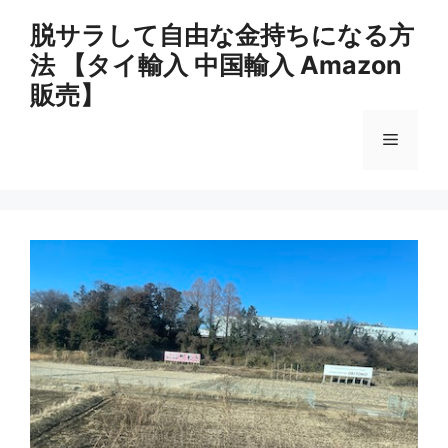
コ
脱サラして自由な金持ちになる方
ン
法 【タイ輸入 中国輸入 Amazon
テ
ン
販売】
ツ
へ
メ
ス
キ
ニ
ッ
プ
ュ
ー