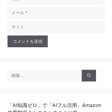
前
メ
ー
ル
サ
イ
ト
検
索:
「AI知識ゼロ」で「AIフル活用」Amazon