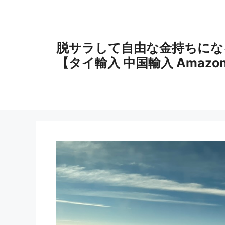
コ
ン
テ
ン
脱サラして自由な金持ちにな
ツ
【タイ輸入 中国輸入 Amazo
へ
ス
キ
ッ
プ