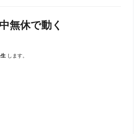
年中無休で動く
発生
します。
！