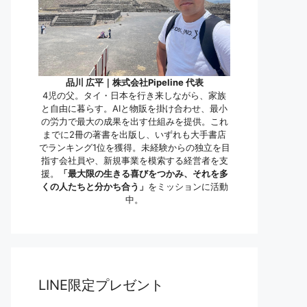
品川 広平｜株式会社Pipeline 代表
4児の父。タイ・日本を行き来しながら、家族
と自由に暮らす。AIと物販を掛け合わせ、最小
の労力で最大の成果を出す仕組みを提供。これ
までに2冊の著書を出版し、いずれも大手書店
でランキング1位を獲得。未経験からの独立を目
指す会社員や、新規事業を模索する経営者を支
援。
「最大限の生きる喜びをつかみ、それを多
くの人たちと分かち合う」
をミッションに活動
中。
LINE限定プレゼント