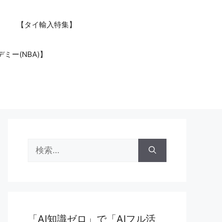
【タイ輸入特集】
ミー(NBA)】
検
索:
「AI知識ゼロ」で「AIフル活