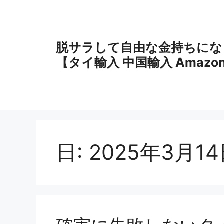
コ
ン
テ
ン
脱サラして自由な金持ちにな
ツ
【タイ輸入 中国輸入 Amazo
へ
ス
キ
ッ
プ
日:
2025年3月1