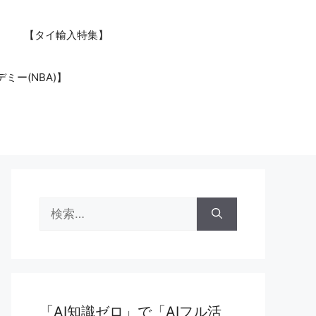
【タイ輸入特集】
ミー(NBA)】
検
索:
「AI知識ゼロ」で「AIフル活