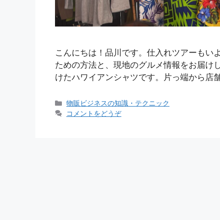
こんにちは！品川です。仕入れツアーもい
ための方法と、現地のグルメ情報をお届けし
けたハワイアンシャツです。片っ端から店舗
カ
物販ビジネスの知識・テクニック
テ
コメントをどうぞ
ゴ
リ
ー