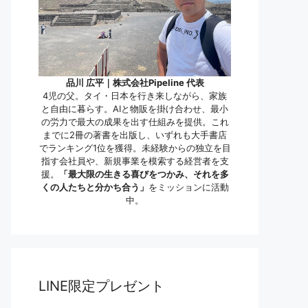
品川 広平｜株式会社Pipeline 代表
4児の父。タイ・日本を行き来しながら、家族
と自由に暮らす。AIと物販を掛け合わせ、最小
の労力で最大の成果を出す仕組みを提供。これ
までに2冊の著書を出版し、いずれも大手書店
でランキング1位を獲得。未経験からの独立を目
指す会社員や、新規事業を模索する経営者を支
援。
「最大限の生きる喜びをつかみ、それを多
くの人たちと分かち合う」
をミッションに活動
中。
LINE限定プレゼント