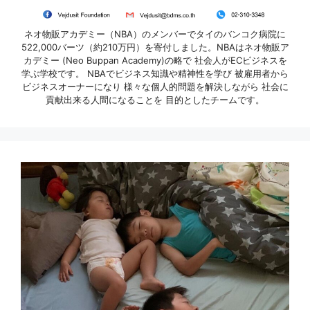
ネオ物販アカデミー（NBA）のメンバーでタイのバンコク病院に
522,000バーツ（約210万円）を寄付しました。NBAはネオ物販ア
カデミー (Neo Buppan Academy)の略で 社会人がECビジネスを
学ぶ学校です。 NBAでビジネス知識や精神性を学び 被雇用者から
ビジネスオーナーになり 様々な個人的問題を解決しながら 社会に
貢献出来る人間になることを 目的としたチームです。