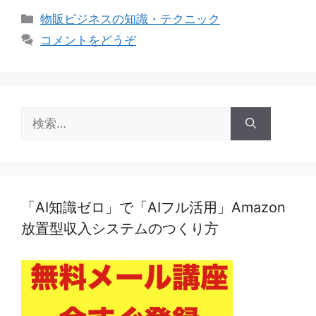
カ
物販ビジネスの知識・テクニック
テ
コメントをどうぞ
ゴ
リ
ー
検
索:
「AI知識ゼロ」で「AIフル活用」Amazon
放置型収入システムのつくり方