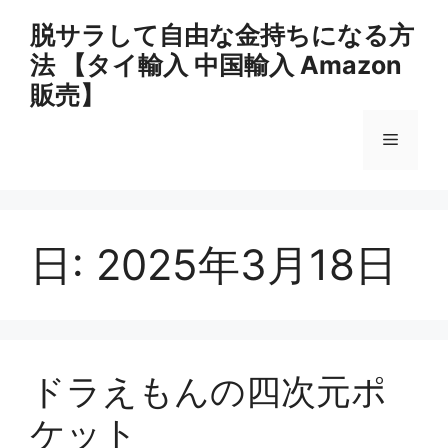
コ
脱サラして自由な金持ちになる方
ン
法 【タイ輸入 中国輸入 Amazon
テ
ン
販売】
ツ
へ
メ
ス
キ
ニ
ッ
プ
日:
2025年3月18日
ュ
ー
ドラえもんの四次元ポ
ケット