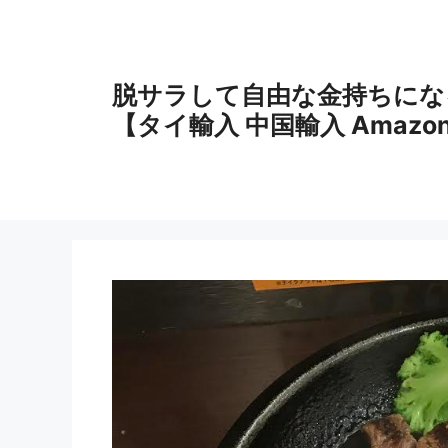
コ
ン
テ
ン
脱サラして自由な金持ちにな
ツ
【タイ輸入 中国輸入 Amazo
へ
ス
キ
ッ
プ