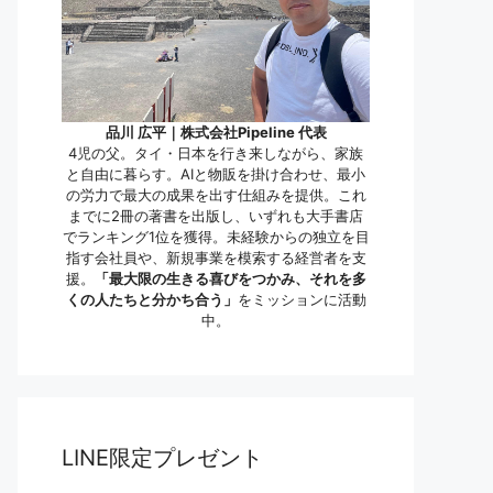
品川 広平｜株式会社Pipeline 代表
4児の父。タイ・日本を行き来しながら、家族
と自由に暮らす。AIと物販を掛け合わせ、最小
の労力で最大の成果を出す仕組みを提供。これ
までに2冊の著書を出版し、いずれも大手書店
でランキング1位を獲得。未経験からの独立を目
指す会社員や、新規事業を模索する経営者を支
援。
「最大限の生きる喜びをつかみ、それを多
くの人たちと分かち合う」
をミッションに活動
中。
LINE限定プレゼント