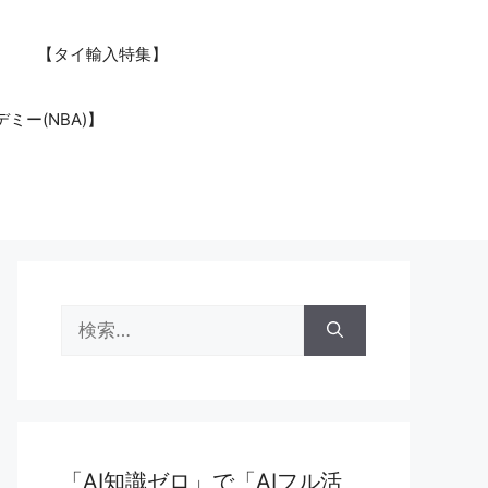
【タイ輸入特集】
ミー(NBA)】
検
索:
「AI知識ゼロ」で「AIフル活