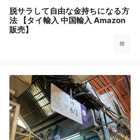
コ
脱サラして自由な金持ちになる方
ン
法 【タイ輸入 中国輸入 Amazon
テ
ン
販売】
ツ
へ
メ
ス
キ
ニ
ッ
プ
ュ
ー