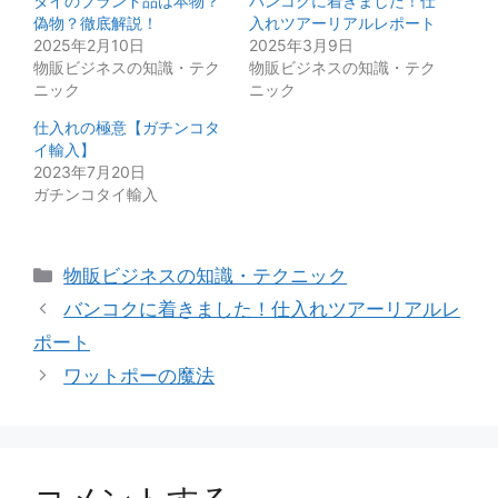
タイのブランド品は本物？
バンコクに着きました！仕
偽物？徹底解説！
入れツアーリアルレポート
2025年2月10日
2025年3月9日
物販ビジネスの知識・テク
物販ビジネスの知識・テク
ニック
ニック
仕入れの極意【ガチンコタ
イ輸入】
2023年7月20日
ガチンコタイ輸入
カ
物販ビジネスの知識・テクニック
テ
バンコクに着きました！仕入れツアーリアルレ
ゴ
ポート
リ
ワットポーの魔法
ー