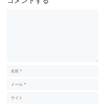
コメントする
コ
メ
ン
ト
名
前
メ
ー
ル
サ
イ