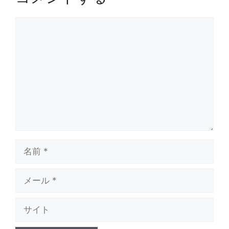
コ
メ
ン
ト
名
前
メ
ー
ル
サ
イ
ト