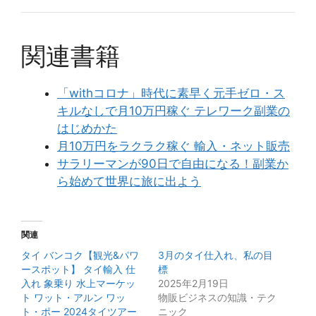
関連書籍
「withコロナ」時代に素早く元手ゼロ・ス
キルなしで月10万円稼ぐ テレワーク副業の
はじめかた
月10万円をラクラク稼ぐ 輸入・ネット販売
サラリーマンが90日で自由になる！副業か
ら始めて世界に旅に出よう
関連
タイ バンコク【観光&パワ
3月のタイ仕入れ、私の目
ースポット】 タイ輸入 仕
標
入れ 象乗り 水上マーケッ
2025年2月19日
ト ワット・アルン ワッ
物販ビジネスの知識・テク
ト・ポー 2024タイツアー
ニック