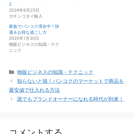
2
2024年9月23日
ガチンコタイ輸入
家族でバンコク滞在中！快
適＆お得な過ごし方
2025年1月30日
物販ビジネスの知識・テク
ニック
カ
物販ビジネスの知識・テクニック
テ
知らないと損！バンコクのマーケットで商品を
ゴ
最安値で仕入れる方法
リ
誰でもブランドオーナーになれる時代が到来！
ー
コメントする