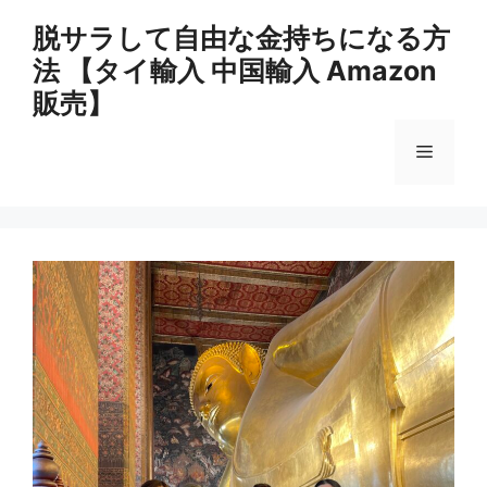
コ
脱サラして自由な金持ちになる方
ン
法 【タイ輸入 中国輸入 Amazon
テ
ン
販売】
ツ
へ
メ
ス
キ
ニ
ッ
プ
ュ
ー